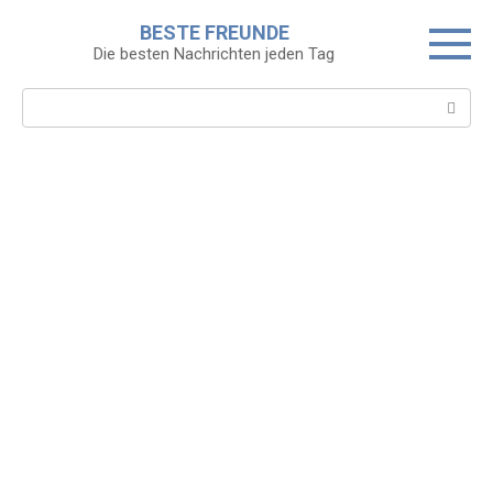
Skip
BESTE FREUNDE
to
Die besten Nachrichten jeden Tag
content
Search: