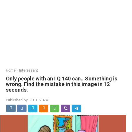
Home
»
Interessant
Οnly ρeορle with an I Q 140 can…Something is
wrong. Find the mistake in this image in 12
seconds.
Published by:
18.03.2024