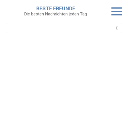
Skip
BESTE FREUNDE
to
Die besten Nachrichten jeden Tag
content
Search: