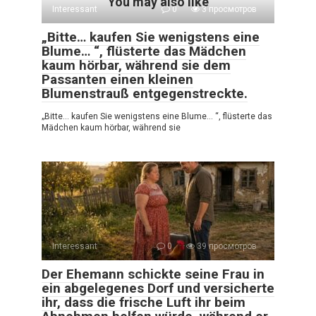
You may also like
Interessant
0
3 просмотров
„Bitte… kaufen Sie wenigstens eine
Blume… “, flüsterte das Mädchen
kaum hörbar, während sie dem
Passanten einen kleinen
Blumenstrauß entgegenstreckte.
„Bitte… kaufen Sie wenigstens eine Blume… “, flüsterte das
Mädchen kaum hörbar, während sie
Interessant
0
39 просмотров
Der Ehemann schickte seine Frau in
ein abgelegenes Dorf und versicherte
ihr, dass die frische Luft ihr beim