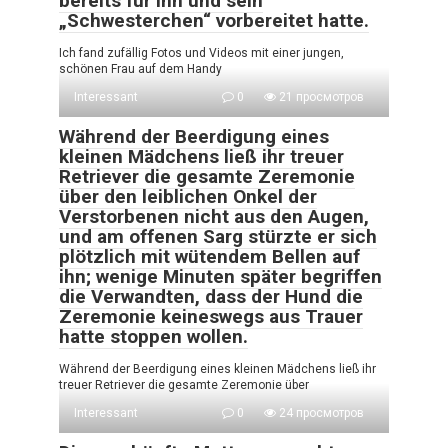
bereits für ihn und sein
„Schwesterchen“ vorbereitet hatte.
Ich fand zufällig Fotos und Videos mit einer jungen,
schönen Frau auf dem Handy
Interessant
0
21 просмотров
Während der Beerdigung eines
kleinen Mädchens ließ ihr treuer
Retriever die gesamte Zeremonie
über den leiblichen Onkel der
Verstorbenen nicht aus den Augen,
und am offenen Sarg stürzte er sich
plötzlich mit wütendem Bellen auf
ihn; wenige Minuten später begriffen
die Verwandten, dass der Hund die
Zeremonie keineswegs aus Trauer
hatte stoppen wollen.
Während der Beerdigung eines kleinen Mädchens ließ ihr
treuer Retriever die gesamte Zeremonie über
Interessant
0
24 просмотров