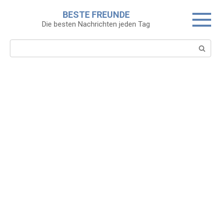
Skip
BESTE FREUNDE
to
Die besten Nachrichten jeden Tag
content
Search: