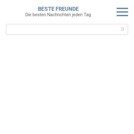
Skip
BESTE FREUNDE
to
Die besten Nachrichten jeden Tag
content
Search: