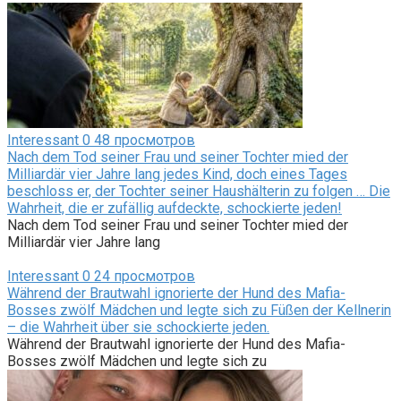
Interessant
0
48 просмотров
Nach dem Tod seiner Frau und seiner Tochter mied der
Milliardär vier Jahre lang jedes Kind, doch eines Tages
beschloss er, der Tochter seiner Haushälterin zu folgen … Die
Wahrheit, die er zufällig aufdeckte, schockierte jeden!
Nach dem Tod seiner Frau und seiner Tochter mied der
Milliardär vier Jahre lang
Interessant
0
24 просмотров
Während der Brautwahl ignorierte der Hund des Mafia-
Bosses zwölf Mädchen und legte sich zu Füßen der Kellnerin
– die Wahrheit über sie schockierte jeden.
Während der Brautwahl ignorierte der Hund des Mafia-
Bosses zwölf Mädchen und legte sich zu