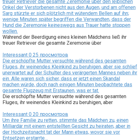
treuer Retriever die gesamte Zeremonie über den leiblichen
Onkel der Verstorbenen nicht aus den Augen, und am offenen
Sarg stürzte er sich plötzlich mit wütendem Bellen auf ihn;
wenige Minuten später begriffen die Verwandten, dass der
Hund die Zeremonie keineswegs aus Trauer hatte stoppen
wollen.
Während der Beerdigung eines kleinen Mädchens ließ ihr
treuer Retriever die gesamte Zeremonie über
Interessant
0
25 просмотров
Die erschöpfte Mutter versuchte während des gesamten
Fluges, ihr weinendes Kleinkind zu beruhigen, aber sie schlief
unerwartet auf der Schulter des verärgerten Mannes neben ihr
ein. Alle waren sich sicher, dass er jetzt einen Skandal
machen würde, doch nach einigen Minuten beobachtete das
gesamte Flugzeug mit Erstaunen, was er tat.
Die erschöpfte Mutter versuchte während des gesamten
Fluges, ihr weinendes Kleinkind zu beruhigen, aber
Interessant
0
20 просмотров
Um ihre Familie zu retten, stimmte das Mädchen zu, einen
Milliardär mit einem entstellten Gesicht zu heiraten, aber in
der Hochzeitsnacht tat der Mann etwas, wovor sie vor
Entsetzen erstarrte…