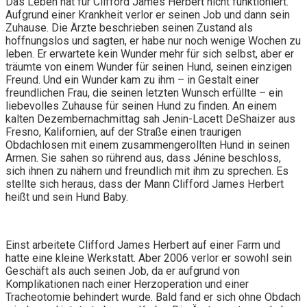
Das Leben hat für Clifford James Herbert nicht funktioniert.
Aufgrund einer Krankheit verlor er seinen Job und dann sein
Zuhause. Die Ärzte beschrieben seinen Zustand als
hoffnungslos und sagten, er habe nur noch wenige Wochen zu
leben. Er erwartete kein Wunder mehr für sich selbst, aber er
träumte von einem Wunder für seinen Hund, seinen einzigen
Freund. Und ein Wunder kam zu ihm – in Gestalt einer
freundlichen Frau, die seinen letzten Wunsch erfüllte – ein
liebevolles Zuhause für seinen Hund zu finden. An einem
kalten Dezembernachmittag sah Jenin-Lacett DeShaizer aus
Fresno, Kalifornien, auf der Straße einen traurigen
Obdachlosen mit einem zusammengerollten Hund in seinen
Armen. Sie sahen so rührend aus, dass Jénine beschloss,
sich ihnen zu nähern und freundlich mit ihm zu sprechen. Es
stellte sich heraus, dass der Mann Clifford James Herbert
heißt und sein Hund Baby.
Einst arbeitete Clifford James Herbert auf einer Farm und
hatte eine kleine Werkstatt. Aber 2006 verlor er sowohl sein
Geschäft als auch seinen Job, da er aufgrund von
Komplikationen nach einer Herzoperation und einer
Tracheotomie behindert wurde. Bald fand er sich ohne Obdach