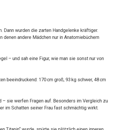
. Dann wurden die zarten Handgelenke kräftiger.
n denen andere Mädchen nur in Anatomiebüchern
egel – und sah eine Figur, wie man sie sonst nur von
eten beeindruckend: 170 cm groß, 93 kg schwer, 48 cm
d – sie werfen Fragen auf. Besonders im Vergleich zu
er im Schatten seiner Frau fast schmächtig wirkt.
nen Titanin“ wurde, spürte sie plötzlich einen inneren