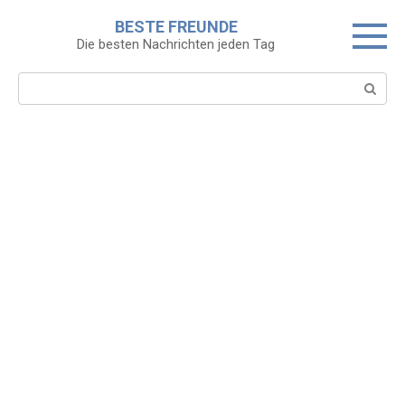
Skip
BESTE FREUNDE
to
Die besten Nachrichten jeden Tag
content
Search: