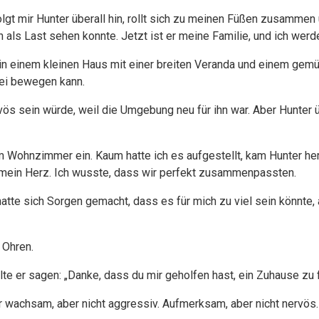
lgt mir Hunter überall hin, rollt sich zu meinen Füßen zusammen 
hn als Last sehen konnte. Jetzt ist er meine Familie, und ich werd
, in einem kleinen Haus mit einer breiten Veranda und einem gemü
frei bewegen kann.
vös sein würde, weil die Umgebung neu für ihn war. Aber Hunter üb
m Wohnzimmer ein. Kaum hatte ich es aufgestellt, kam Hunter he
e mein Herz. Ich wusste, dass wir perfekt zusammenpassten.
tte sich Sorgen gemacht, dass es für mich zu viel sein könnte,
n Ohren.
lte er sagen: „Danke, dass du mir geholfen hast, ein Zuhause zu f
r wachsam, aber nicht aggressiv. Aufmerksam, aber nicht nervös.