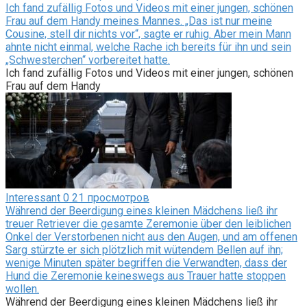
Ich fand zufällig Fotos und Videos mit einer jungen, schönen
Frau auf dem Handy meines Mannes. „Das ist nur meine
Cousine, stell dir nichts vor“, sagte er ruhig. Aber mein Mann
ahnte nicht einmal, welche Rache ich bereits für ihn und sein
„Schwesterchen“ vorbereitet hatte.
Ich fand zufällig Fotos und Videos mit einer jungen, schönen
Frau auf dem Handy
Interessant
0
21 просмотров
Während der Beerdigung eines kleinen Mädchens ließ ihr
treuer Retriever die gesamte Zeremonie über den leiblichen
Onkel der Verstorbenen nicht aus den Augen, und am offenen
Sarg stürzte er sich plötzlich mit wütendem Bellen auf ihn;
wenige Minuten später begriffen die Verwandten, dass der
Hund die Zeremonie keineswegs aus Trauer hatte stoppen
wollen.
Während der Beerdigung eines kleinen Mädchens ließ ihr