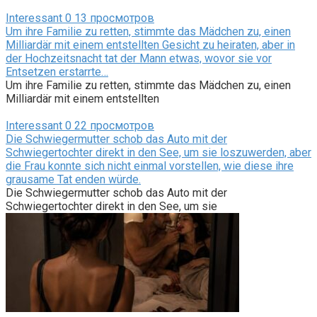
Interessant
0
13 просмотров
Um ihre Familie zu retten, stimmte das Mädchen zu, einen
Milliardär mit einem entstellten Gesicht zu heiraten, aber in
der Hochzeitsnacht tat der Mann etwas, wovor sie vor
Entsetzen erstarrte…
Um ihre Familie zu retten, stimmte das Mädchen zu, einen
Milliardär mit einem entstellten
Interessant
0
22 просмотров
Die Schwiegermutter schob das Auto mit der
Schwiegertochter direkt in den See, um sie loszuwerden, aber
die Frau konnte sich nicht einmal vorstellen, wie diese ihre
grausame Tat enden würde.
Die Schwiegermutter schob das Auto mit der
Schwiegertochter direkt in den See, um sie