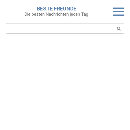
Skip
BESTE FREUNDE
to
Die besten Nachrichten jeden Tag
content
Search: