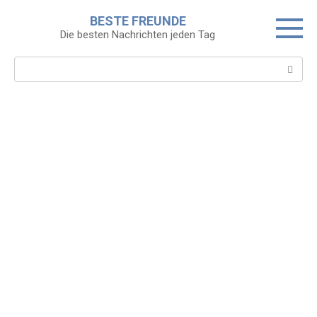
Skip
BESTE FREUNDE
to
Die besten Nachrichten jeden Tag
content
Search: