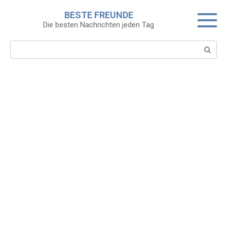
Skip
BESTE FREUNDE
to
Die besten Nachrichten jeden Tag
content
Search: