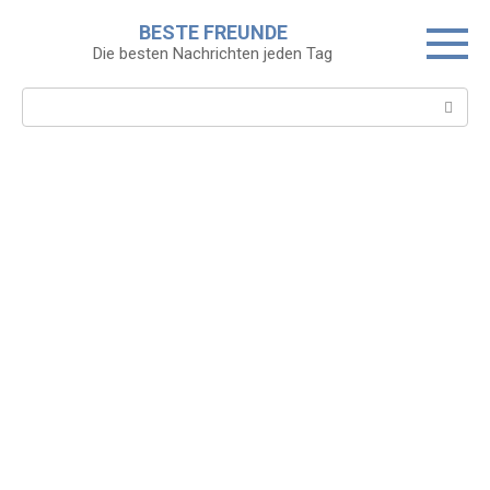
Skip
BESTE FREUNDE
to
Die besten Nachrichten jeden Tag
content
Search: