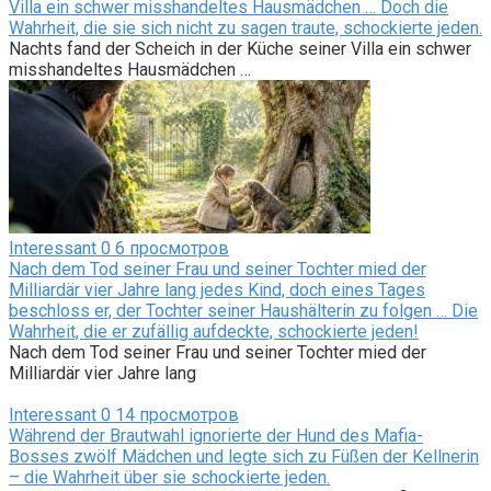
Villa ein schwer misshandeltes Hausmädchen … Doch die
Wahrheit, die sie sich nicht zu sagen traute, schockierte jeden.
Nachts fand der Scheich in der Küche seiner Villa ein schwer
misshandeltes Hausmädchen …
Interessant
0
6 просмотров
Nach dem Tod seiner Frau und seiner Tochter mied der
Milliardär vier Jahre lang jedes Kind, doch eines Tages
beschloss er, der Tochter seiner Haushälterin zu folgen … Die
Wahrheit, die er zufällig aufdeckte, schockierte jeden!
Nach dem Tod seiner Frau und seiner Tochter mied der
Milliardär vier Jahre lang
Interessant
0
14 просмотров
Während der Brautwahl ignorierte der Hund des Mafia-
Bosses zwölf Mädchen und legte sich zu Füßen der Kellnerin
– die Wahrheit über sie schockierte jeden.