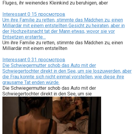
Fluges, ihr weinendes Kleinkind zu beruhigen, aber
Interessant
0
15 просмотров
Um ihre Familie zu retten, stimmte das Mädchen zu, einen
Milliardär mit einem entstellten Gesicht zu heiraten, aber in
der Hochzeitsnacht tat der Mann etwas, wovor sie vor
Entsetzen erstarrte…
Um ihre Familie zu retten, stimmte das Mädchen zu, einen
Milliardär mit einem entstellten
Interessant
0
31 просмотров
Die Schwiegermutter schob das Auto mit der
Schwiegertochter direkt in den See, um sie loszuwerden, aber
die Frau konnte sich nicht einmal vorstellen, wie diese ihre
grausame Tat enden würde.
Die Schwiegermutter schob das Auto mit der
Schwiegertochter direkt in den See, um sie