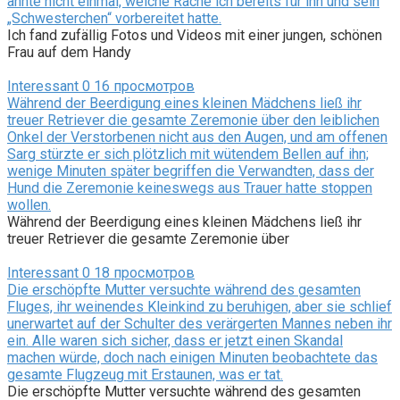
ahnte nicht einmal, welche Rache ich bereits für ihn und sein
„Schwesterchen“ vorbereitet hatte.
Ich fand zufällig Fotos und Videos mit einer jungen, schönen
Frau auf dem Handy
Interessant
0
16 просмотров
Während der Beerdigung eines kleinen Mädchens ließ ihr
treuer Retriever die gesamte Zeremonie über den leiblichen
Onkel der Verstorbenen nicht aus den Augen, und am offenen
Sarg stürzte er sich plötzlich mit wütendem Bellen auf ihn;
wenige Minuten später begriffen die Verwandten, dass der
Hund die Zeremonie keineswegs aus Trauer hatte stoppen
wollen.
Während der Beerdigung eines kleinen Mädchens ließ ihr
treuer Retriever die gesamte Zeremonie über
Interessant
0
18 просмотров
Die erschöpfte Mutter versuchte während des gesamten
Fluges, ihr weinendes Kleinkind zu beruhigen, aber sie schlief
unerwartet auf der Schulter des verärgerten Mannes neben ihr
ein. Alle waren sich sicher, dass er jetzt einen Skandal
machen würde, doch nach einigen Minuten beobachtete das
gesamte Flugzeug mit Erstaunen, was er tat.
Die erschöpfte Mutter versuchte während des gesamten