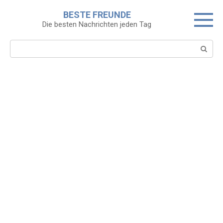
Skip
BESTE FREUNDE
to
Die besten Nachrichten jeden Tag
content
Search: