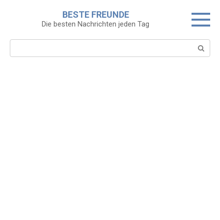
Skip
BESTE FREUNDE
to
Die besten Nachrichten jeden Tag
content
Search: