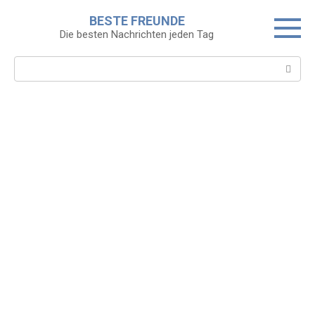
Skip
BESTE FREUNDE
to
Die besten Nachrichten jeden Tag
content
Search: