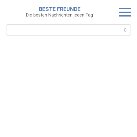
Skip
BESTE FREUNDE
to
Die besten Nachrichten jeden Tag
content
Search: