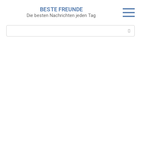
Skip
BESTE FREUNDE
to
Die besten Nachrichten jeden Tag
content
Search: