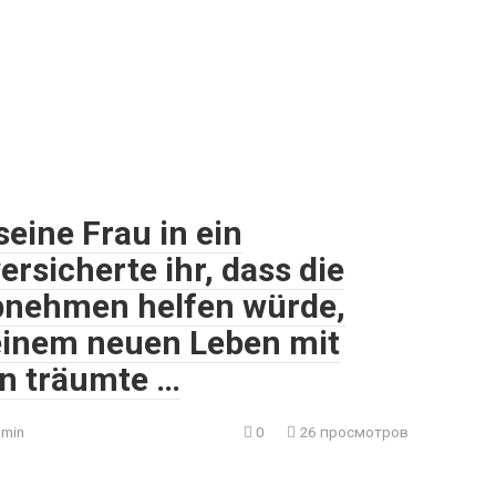
eine Frau in ein
rsicherte ihr, dass die
Abnehmen helfen würde,
 einem neuen Leben mit
in träumte …
min
0
26 просмотров