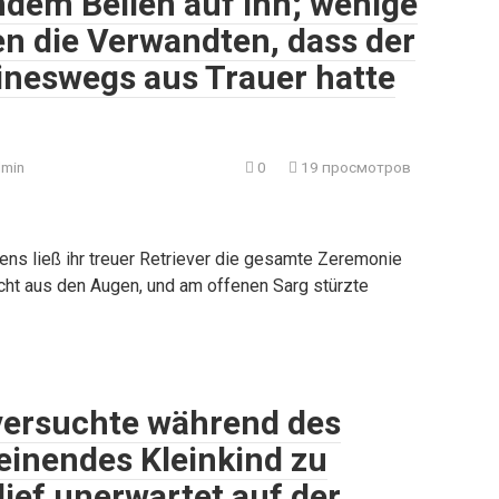
ndem Bellen auf ihn; wenige
en die Verwandten, dass der
ineswegs aus Trauer hatte
min
0
19 просмотров
ns ließ ihr treuer Retriever die gesamte Zeremonie
icht aus den Augen, und am offenen Sarg stürzte
versuchte während des
einendes Kleinkind zu
lief unerwartet auf der