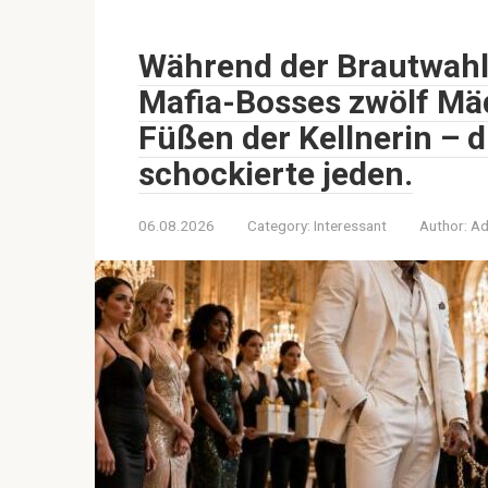
Während der Brautwahl 
Mafia-Bosses zwölf Mäd
Füßen der Kellnerin – d
schockierte jeden.
06.08.2026
Category:
Interessant
Author:
Ad