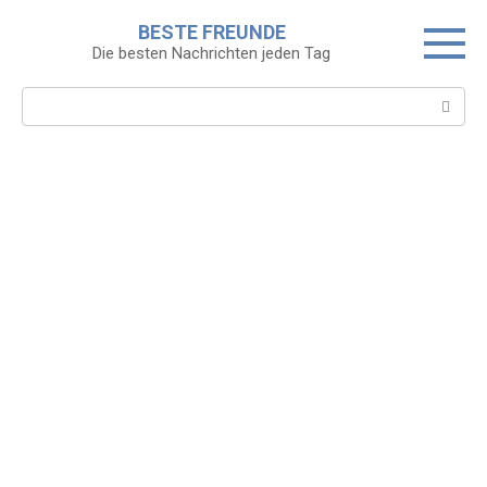
Skip
BESTE FREUNDE
to
Die besten Nachrichten jeden Tag
content
Search: