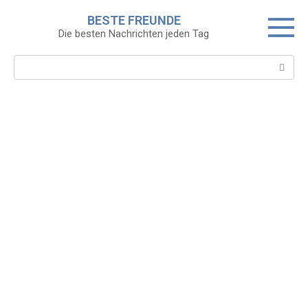
Skip
BESTE FREUNDE
to
Die besten Nachrichten jeden Tag
content
Search: