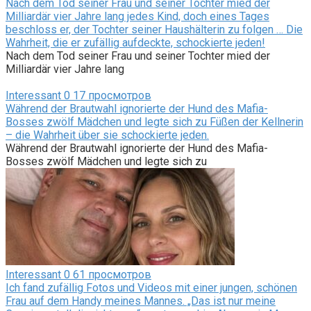
Nach dem Tod seiner Frau und seiner Tochter mied der
Milliardär vier Jahre lang jedes Kind, doch eines Tages
beschloss er, der Tochter seiner Haushälterin zu folgen … Die
Wahrheit, die er zufällig aufdeckte, schockierte jeden!
Nach dem Tod seiner Frau und seiner Tochter mied der
Milliardär vier Jahre lang
Interessant
0
17 просмотров
Während der Brautwahl ignorierte der Hund des Mafia-
Bosses zwölf Mädchen und legte sich zu Füßen der Kellnerin
– die Wahrheit über sie schockierte jeden.
Während der Brautwahl ignorierte der Hund des Mafia-
Bosses zwölf Mädchen und legte sich zu
Interessant
0
61 просмотров
Ich fand zufällig Fotos und Videos mit einer jungen, schönen
Frau auf dem Handy meines Mannes. „Das ist nur meine