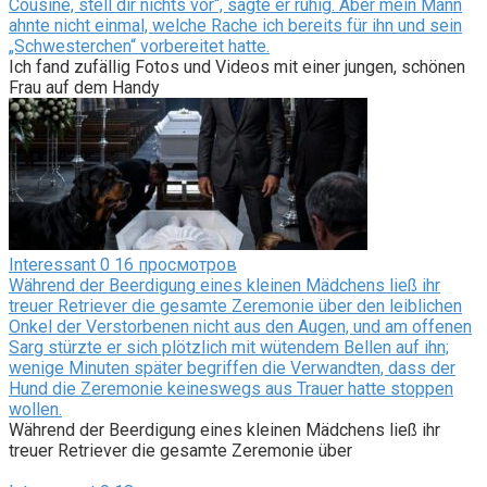
Cousine, stell dir nichts vor“, sagte er ruhig. Aber mein Mann
ahnte nicht einmal, welche Rache ich bereits für ihn und sein
„Schwesterchen“ vorbereitet hatte.
Ich fand zufällig Fotos und Videos mit einer jungen, schönen
Frau auf dem Handy
Interessant
0
16 просмотров
Während der Beerdigung eines kleinen Mädchens ließ ihr
treuer Retriever die gesamte Zeremonie über den leiblichen
Onkel der Verstorbenen nicht aus den Augen, und am offenen
Sarg stürzte er sich plötzlich mit wütendem Bellen auf ihn;
wenige Minuten später begriffen die Verwandten, dass der
Hund die Zeremonie keineswegs aus Trauer hatte stoppen
wollen.
Während der Beerdigung eines kleinen Mädchens ließ ihr
treuer Retriever die gesamte Zeremonie über