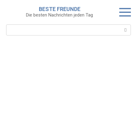
Skip
BESTE FREUNDE
to
Die besten Nachrichten jeden Tag
content
Search: