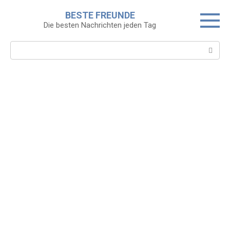
Skip
BESTE FREUNDE
to
Die besten Nachrichten jeden Tag
content
Search: