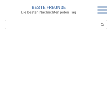
Skip
BESTE FREUNDE
to
Die besten Nachrichten jeden Tag
content
Search: