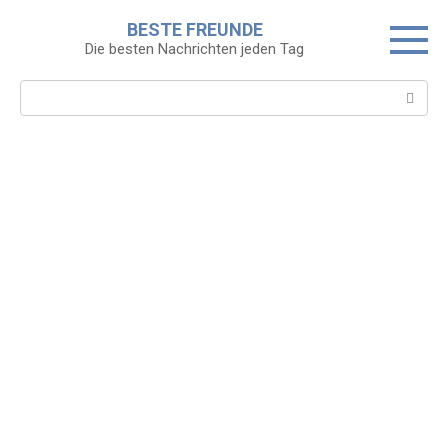
Skip
BESTE FREUNDE
to
Die besten Nachrichten jeden Tag
content
Search: