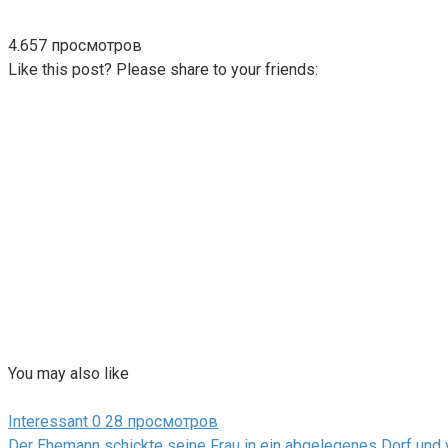
4.657 просмотров
Like this post? Please share to your friends:
You may also like
Interessant
0
28 просмотров
Der Ehemann schickte seine Frau in ein abgelegenes Dorf und v