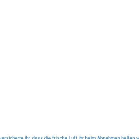
ersicherte ihr, dass die frische Luft ihr beim Abnehmen helfen