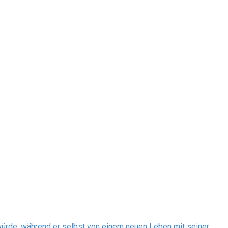
 würde, während er selbst von einem neuen Leben mit seiner