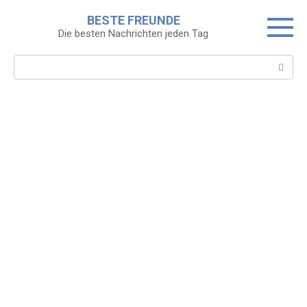
Skip
BESTE FREUNDE
to
Die besten Nachrichten jeden Tag
content
Search: