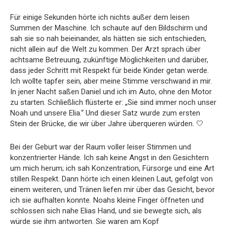
Für einige Sekunden hörte ich nichts außer dem leisen
Summen der Maschine. Ich schaute auf den Bildschirm und
sah sie so nah beieinander, als hätten sie sich entschieden,
nicht allein auf die Welt zu kommen. Der Arzt sprach über
achtsame Betreuung, zukünftige Möglichkeiten und darüber,
dass jeder Schritt mit Respekt für beide Kinder getan werde.
Ich wollte tapfer sein, aber meine Stimme verschwand in mir.
In jener Nacht saßen Daniel und ich im Auto, ohne den Motor
zu starten. Schließlich flüsterte er: „Sie sind immer noch unser
Noah und unsere Elia.“ Und dieser Satz wurde zum ersten
Stein der Brücke, die wir über Jahre überqueren würden. 🤍
Bei der Geburt war der Raum voller leiser Stimmen und
konzentrierter Hände. Ich sah keine Angst in den Gesichtern
um mich herum; ich sah Konzentration, Fürsorge und eine Art
stillen Respekt. Dann hörte ich einen kleinen Laut, gefolgt von
einem weiteren, und Tränen liefen mir über das Gesicht, bevor
ich sie aufhalten konnte. Noahs kleine Finger öffneten und
schlossen sich nahe Elias Hand, und sie bewegte sich, als
würde sie ihm antworten. Sie waren am Kopf