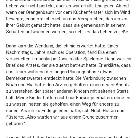
Leben war nicht perfekt, aber es war erfüllt. Und jeden Abend,
wenn der Orangenbaum vor dem Küchenfenster sich im Wind
bewegte, erinnerte ich mich an das Versprechen, das ich vor
ihrer Geburt gemacht hatte: dass sie gemeinsam in seinem
Schatten aufwachsen würden, so sehr es das Leben zuließe.
Dann kam die Wendung, die ich nie erwartet hatte. Eines
Nachmittags, Jahre nach der Operation, fand Elia einen
versiegelten Umschlag in Daniels alter Spieldose. Darin war ein
Brief des Arztes, der sie zuerst betreut hatte. Er erklärte, dass
das Team während der langen Planungsphase etwas
Bemerkenswertes entdeckt hatte: Die Verbindung zwischen
Noah und Elia hatte den Ärzten geholfen, einen neuen Ansatz
zu verstehen, der später anderen Kindern mit seltenen Starts
half. Meine Kinder hatten nicht nur Fürsorge erhalten; ohne es
zu wissen, hatten sie geholfen, einen Weg für andere zu
ebnen. Als ich zu Ende gelesen hatte, sah Noah Elia an und
flüsterte: „Also wurden wir aus einem Grund zusammen
geboren.“
In jener Nacht stand ich an der Tür ihres Zimmers und sah zu,