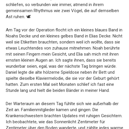
schliefen, so verbunden wie immer, atmend in ihrem
gemeinsamen Rhythmus wie zwei Vögel, die auf demselben
Ast ruhen. 🕊️
Am Tag vor der Operation flocht ich ein kleines blaues Band in
Noahs Decke und ein kleines gelbes Band in Elias Decke. Nicht
weil sie Etiketten brauchten, sondern weil ich wollte, dass sie
etwas Leuchtendes von zuhause mitnehmen. Noah berührte
mit seinen Fingern mein Gesicht, und Elia sah mich mit ihren
ernsten kleinen Augen an. Ich sagte ihnen, dass sie bereits
wunderbar seien, egal, was der nächste Tag bringen würde.
Daniel legte die alte hölzerne Spieldose neben ihr Bett und
spielte dieselbe Klaviermelodie, die sie vor der Geburt gehört
hatten. Zum ersten Mal seit Monaten schlief ich fast eine
Stunde lang und hielt die beiden Bänder in meiner Hand.
Der Warteraum an diesem Tag fühlte sich wie außerhalb der
Zeit an. Familienmitglieder kamen und gingen. Die
Krankenschwestern brachten Updates mit ruhigen Gesichtern.
Ich beobachtete, wie das Sonnenlicht Zentimeter für
Zentimeter über den Boden wanderte, und zählte jedes warme