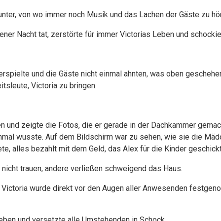
inunter, von wo immer noch Musik und das Lachen der Gäste zu hö
 jener Nacht tat, zerstörte für immer Victorias Leben und schocki
erspielte und die Gäste nicht einmal ahnten, was oben geschehen 
tsleute, Victoria zu bringen.
ten und zeigte die Fotos, die er gerade in der Dachkammer gemac
inmal wusste. Auf dem Bildschirm war zu sehen, wie sie die Mä
e, alles bezahlt mit dem Geld, das Alex für die Kinder geschickt
n nicht trauen, andere verließen schweigend das Haus.
 Victoria wurde direkt vor den Augen aller Anwesenden festgeno
 Leben und versetzte alle Umstehenden in Schock.