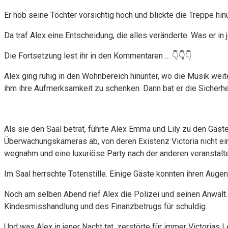
Er hob seine Töchter vorsichtig hoch und blickte die Treppe h
Da traf Alex eine Entscheidung, die alles veränderte. Was er in
Die Fortsetzung lest ihr in den Kommentaren … 👇👇👇
Alex ging ruhig in den Wohnbereich hinunter, wo die Musik weit
ihm ihre Aufmerksamkeit zu schenken. Dann bat er die Sicherhei
Als sie den Saal betrat, führte Alex Emma und Lily zu den Gäs
Überwachungskameras ab, von deren Existenz Victoria nicht e
wegnahm und eine luxuriöse Party nach der anderen veranstaltet
Im Saal herrschte Totenstille. Einige Gäste konnten ihren Auge
Noch am selben Abend rief Alex die Polizei und seinen Anwalt.
Kindesmisshandlung und des Finanzbetrugs für schuldig.
Und was Alex in jener Nacht tat, zerstörte für immer Victorias