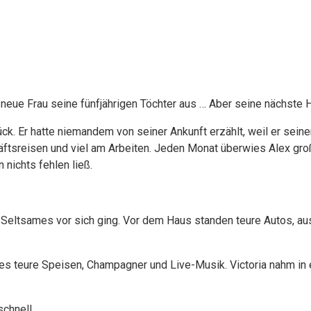
 neue Frau seine fünfjährigen Töchter aus … Aber seine nächste 
ck. Er hatte niemandem von seiner Ankunft erzählt, weil er seiner
äftsreisen und viel am Arbeiten. Jeden Monat überwies Alex gr
 nichts fehlen ließ.
as Seltsames vor sich ging. Vor dem Haus standen teure Autos, a
ab es teure Speisen, Champagner und Live-Musik. Victoria nahm i
schnell.