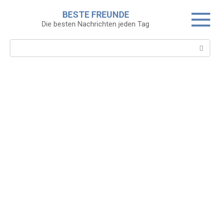
Skip
BESTE FREUNDE
to
Die besten Nachrichten jeden Tag
content
Search: