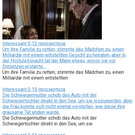
Interessant
0
12 просмотров
Um ihre Familie zu retten, stimmte das Mädchen zu, einen
Milliardär mit einem entstellten Gesicht zu heiraten, aber in
der Hochzeitsnacht tat der Mann etwas, wovor sie vor
Entsetzen erstarrte…
Um ihre Familie zu retten, stimmte das Mädchen zu, einen
Milliardär mit einem entstellten
Interessant
0
19 просмотров
Die Schwiegermutter schob das Auto mit der
Schwiegertochter direkt in den See, um sie loszuwerden, aber
die Frau konnte sich nicht einmal vorstellen, wie diese ihre
grausame Tat enden würde.
Die Schwiegermutter schob das Auto mit der
Schwiegertochter direkt in den See, um sie