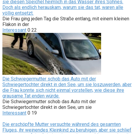
sie diesen Speichel heimlich in das Wasser ihres Sohnes.
Doch als endlich herauskam, warum sie das tat, waren alle
völlig entsetzt.
Die Frau ging jeden Tag die Straße entlang, mit einem kleinen
Flakon in der
Interessant
0
22
Die Schwiegermutter schob das Auto mit der
Schwiegertochter direkt in den See, um sie loszuwerden, aber
die Frau konnte sich nicht einmal vorstellen, wie diese ihre
grausame Tat enden würde.
Die Schwiegermutter schob das Auto mit der
Schwiegertochter direkt in den See, um sie
Interessant
0
19
Die erschöpfte Mutter versuchte während des gesamten
Fluges, ihr weinendes Kleinkind zu beruhigen, aber sie schlief