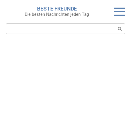
Skip
BESTE FREUNDE
to
Die besten Nachrichten jeden Tag
content
Search: